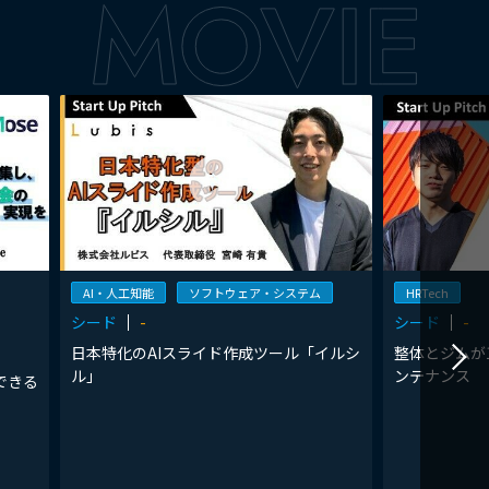
AI・人工知能
ソフトウェア・システム
HRTech
シード
-
シード
-
日本特化のAIスライド作成ツール「イルシ
整体とジムが
ル」
ンテナンス
できる