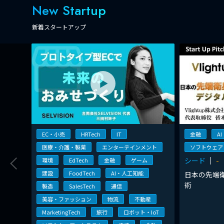
New Startup
新着スタートアップ
EC・小売
HRTech
IT
金融
A
医療・介護・製薬
エンターテインメント
ソフトウェア
シード
-
環境
EdTech
金融
ゲーム
建設
FoodTech
AI・人工知能
日本の先端
術
製造
SalesTech
通信
美容・ファッション
物流
不動産
MarketingTech
旅行
ロボット・IoT