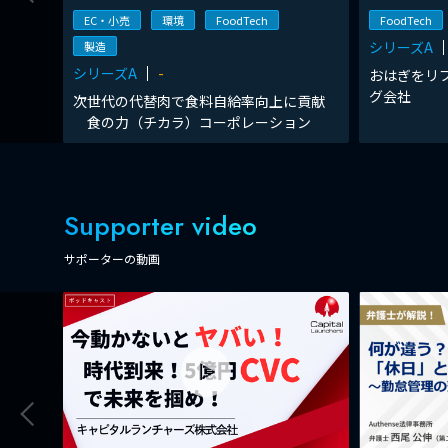
EC・小売
環境
FoodTech
FoodTech
シリーズA
製造
シリーズA
-
おはぎをリ
グ会社
次世代の代替肉で食料自給率向上に貢献
食の力（チカラ）コーポレーション
Supporter video
サポーターの動画