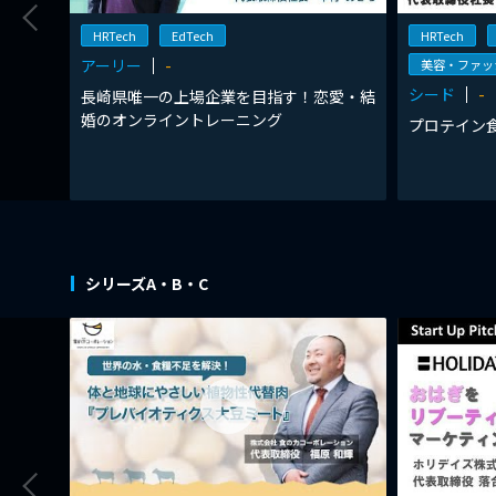
HRTech
EdTech
HRTech
アーリー
-
美容・ファッ
シード
-
長崎県唯一の上場企業を目指す！恋愛・結
婚のオンライントレーニング
プロテイン
シリーズA・B・C