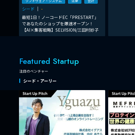
ソフトウェア・システム
法律
会計
シード
-
最短1日！ノーコードEC「PRESTART」
であなたのショップを爆速オープン！
【AI×集客戦略】SELVISION/三田村妙子
Featured Startup
注目のベンチャー
シード・アーリー