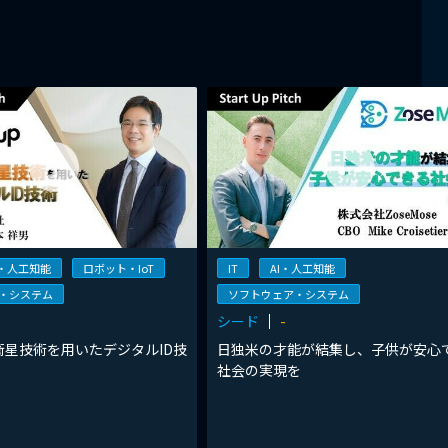
I・人工知能
ロボット・IoT
IT
AI・人工知能
・システム
ソフトウェア・システム
シード
-
衛星技術を用いたデジタルID技
日独米の才能が結集し、子供が安心
社会の実現を