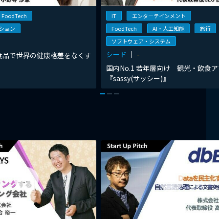
FoodTech
IT
エンターテインメント
ション
FoodTech
AI・人工知能
旅行
ソフトウェア・システム
シード
-
食品で世界の健康格差をなくす
国内No.1 若年層向け 観光・飲食
『sassy(サッシー)』