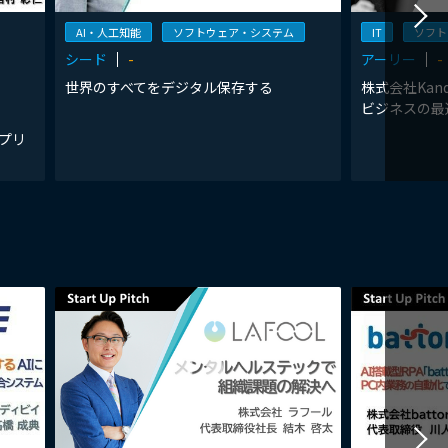
AI・人工知能
ソフトウェア・システム
IT
ソフト
シード
-
アーリー
-
世界のすべてをデジタル保存する
株式会社Kand
ビジネスの最
アプリ