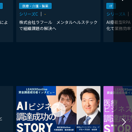
医療・介護・製薬
IT
シリーズC
-
シリーズA
理によ
株式会社ラフール メンタルヘルステック
AI搭載型RPA
で組織課題の解決へ
化で業務効率
と