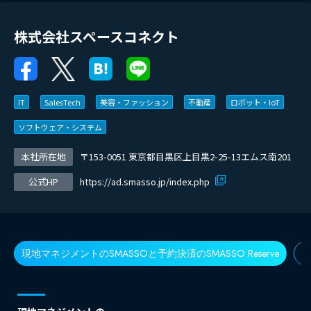
株式会社スペースコネクト
IT
SalesTech
美容・ファッション
不動産
ロボット・IoT
ソフトウェア・システム
本社所在地
〒153-0051 東京都目黒区上目黒2-25-13エムス南201
公式HP
https://ad.smasso.jp/index.php
現地マネジメントのSMASSOと予約決済のSMASSO Reserve
新