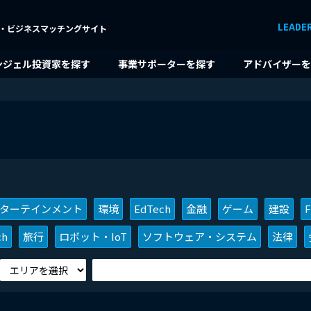
LEADE
・ビジネスマッチングサイト
ンジェル投資家を探す
事業サポーターを探す
アドバイザーを
ターテインメント
環境
EdTech
金融
ゲーム
建設
F
ch
旅行
ロボット・IoT
ソフトウェア・システム
法律