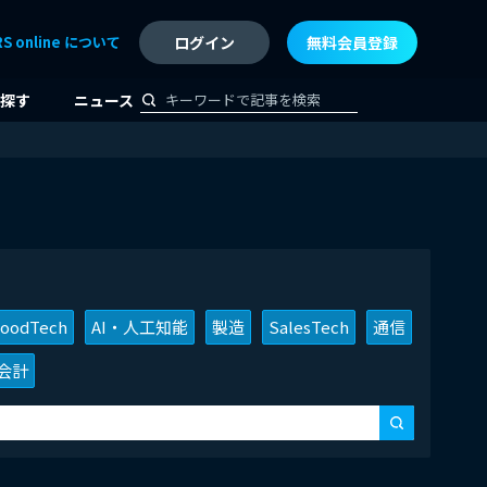
RS online について
ログイン
無料会員登録
探す
ニュース
oodTech
AI・人工知能
製造
SalesTech
通信
会計