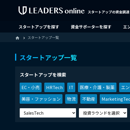
スタートアップの資金調達
スタートアップを探す
資金サポーターを探す
エ
スタートアップ一覧
home
スタートアップ一覧
スタートアップを検索
EC・小売
HRTech
IT
医療・介護・製薬
エン
美容・ファッション
物流
不動産
MarketingTe