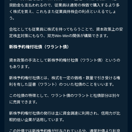
奨励金も支払われるので、従業員は通常の株価で購入するより多
く株式を買え、これもまた従業員持株会の利点といえるでしょ
う。
会社としても従業員に株式を持ってもらうことで、資本政策上の安
定株主対策にもなり、双方Win-Winの関係が構築できます。
新株予約権付社債（ワラント債）
資本政策の手法として新株予約権付社債（ワラント債）というの
もあります。
新株予約権付社債とは、株式を一定の価格・数量で引き受ける権
利を有した証書（ワラント）のついた社債のことをいいます。
この社債の特徴として、ワラント債のワラントと社債部分は別々
に売買できます。
新株予約権付社債の発行は主に資金調達に利用され、信用力が比
較的低い企業が活用しています。
この社債では新株予約権が付与されている分、通常社債より利息