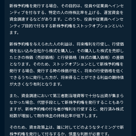
新株予約権を発行する場合、その目的は、役員や従業員へインセ
ンティブを付与する、特定の人の持株比率を上げる、運営資金を
資金調達するなどがあります。このうち、役員や従業員へインセ
ンティブ目的で付与する新株予約権をストックオプションといい
ます。
新株予約権を与えられた人の利益は、将来権利を行使し、行使価
格を払い込み会社から株式を購入し、その購入した株式を売却し
たときの株価（売却価格）と行使価格（株式の購入価格）の差額
となります。そのため、ストックオプションとして新株予約権を
発行する場合、発行する時の株価が低く、将来の行使価格を低く
できるうちに発行した方が、将来得ることができる利益の期待値
が大きくなり有利となります。
また、資金調達において第三者割当増資等で十分な出資が集まら
なかった場合、代替手段として新株予約権を発行することもあり
ますが、新株予約権の付与者が権利を行使すると、発行済み株式
総数が増加して既存株主の持株比率が低下します。
そのため、資本政策上は、誰に対してどのようなタイミングで新
株予約権を発行して付与するか、慎重な判断が必要です。