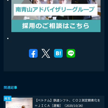
関連記事
経営
【ベトナム】鉄道シフト、ＣＯ２測定簡素化を
＝ＪＩＣＡ［運輸］（2020/10/26）