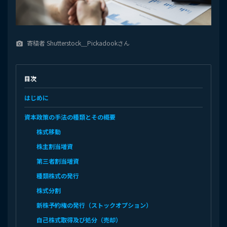
寄稿者 Shutterstock＿Pickadookさん
camera_alt
目次
はじめに
資本政策の手法の種類とその概要
株式移動
株主割当増資
第三者割当増資
種類株式の発行
株式分割
新株予約権の発行（ストックオプション）
自己株式取得及び処分（売却）