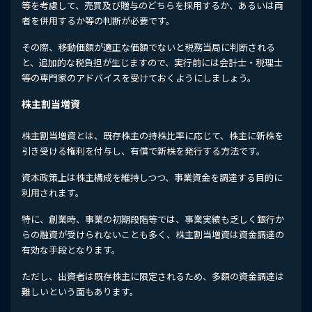
等を考慮して、売買及び贈与のどちらを採用するか、あるいは両
者を併用するか等の判断が必要です。
その際、移動価額が適正な価額でないと税務当局に判断される
と、追加的な税負担が生じますので、実行前には会計士・税理士
等の専門家のアドバイスを受けておくようにしましょう。
株主割当増資
株主割当増資とは、既存株主の持株比率に応じて、株主に新株を
引き受ける権利を付与し、有償で新株を発行する方法です。
資本政策上は株主構成を維持しつつ、事業資金を調達する目的に
利用されます。
特に、創業時、事業の初期段階等では、事業実績も乏しく銀行か
らの融資が受けられないことも多く、株主割当増資は資金調達の
有効な手段となります。
ただし、出資者は既存株主に限定されるため、多額の資金調達は
難しいという面もあります。