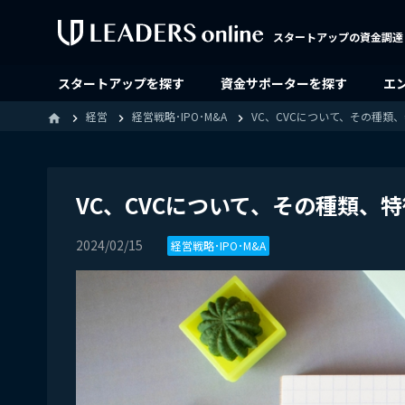
スタートアップの資金調達
スタートアップを探す
資金サポーターを探す
エ
経営
経営戦略･IPO･M&A
VC、CVCについて、その種類
home
VC、CVCについて、その種類、
2024/02/15
経営戦略･IPO･M&A