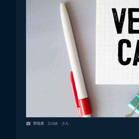
寄稿者 Zolak さん
camera_alt