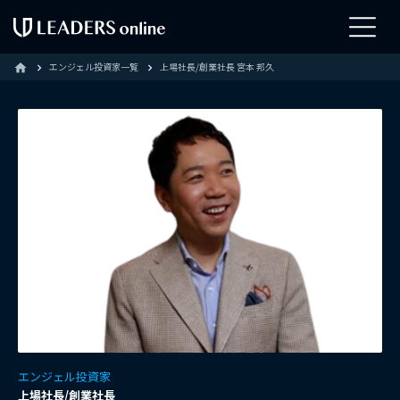
エンジェル投資家一覧
上場社長/創業社長 宮本 邦久
home
エンジェル投資家
上場社長/創業社長