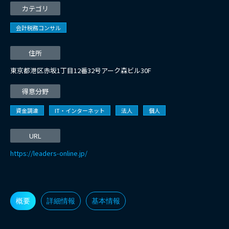
カテゴリ
会計税務コンサル
住所
東京都港区赤坂1丁目12番32号アーク森ビル30F
得意分野
資金調達
IT・インターネット
法人
個人
URL
https://leaders-online.jp/
概要
詳細情報
基本情報