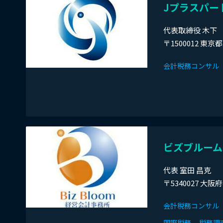
Jプラスパー
代表取締役 木下
〒1500012 東
会計税務コンサル
ビズブルーム
代表 室田 昌克
〒5340027 大
会計税務コンサル
国際税務
税務調