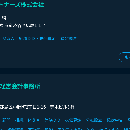
トナーズ株式会社
 純
京都東京都渋谷区広尾1-1-7
Ｍ＆Ａ
財務ＤＤ・株価算定
資金調達
も
経営会計事務所
阪府都島区中野町2丁目1-16 寺地ビル3階
顧問
相続
Ｍ＆Ａ
財務ＤＤ・株価算定
会社設立
確定申告
査
資金調達
不動産
節税
不動産・金融
飲食
流通・小売
建