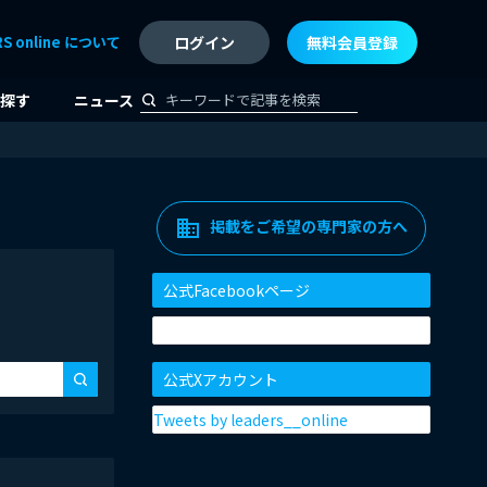
RS online について
ログイン
無料会員登録
探す
ニュース
掲載をご希望の専門家の方へ
domain
公式Facebookページ
公式Xアカウント
Tweets by leaders__online