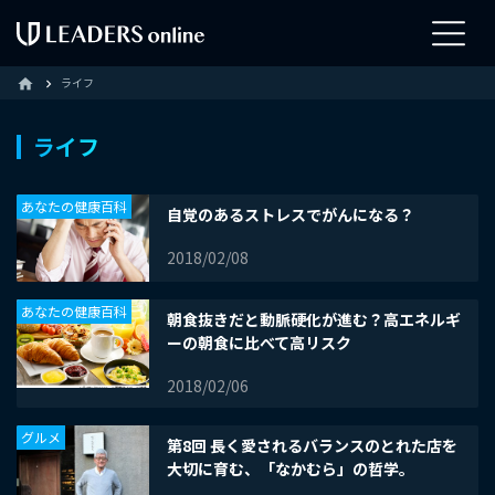
ライフ
home
ライフ
あなたの健康百科
自覚のあるストレスでがんになる？
2018/02/08
あなたの健康百科
朝食抜きだと動脈硬化が進む？高エネルギ
ーの朝食に比べて高リスク
2018/02/06
グルメ
第8回 長く愛されるバランスのとれた店を
大切に育む、「なかむら」の哲学。