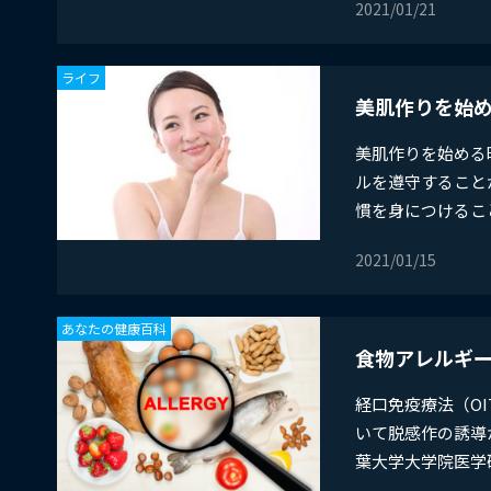
2021/01/21
ライフ
美肌作りを始
美肌作りを始める
ルを遵守すること
慣を身につけること.
2021/01/15
あなたの健康百科
食物アレルギ
​経口免疫療法（
いて脱感作の誘導
葉大学大学院医学研.