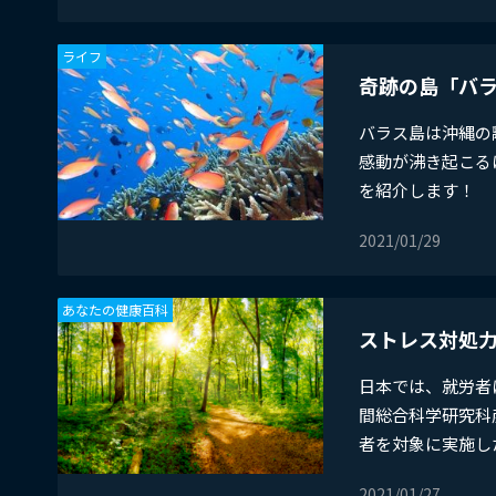
ライフ
奇跡の島「バ
バラス島は沖縄の
感動が沸き起こる
を紹介します！
2021/01/29
あなたの健康百科
ストレス対処
​日本では、就労
間総合科学研究科
者を対象に実施した調
2021/01/27