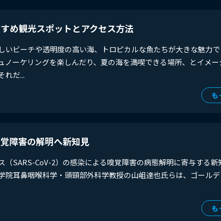
すすめ観光スポットとアクセス方法
しいビーチや透明度の高い海、トロピカルな魚たちが大きな魅力で
ュノーケリングを楽しんだり、夏の海を満喫できる場所、とイメー
れだ...
も
嗅覚障害の解明へ新知見
ス（SARS-CoV-2）の感染による嗅覚障害の病態解明に寄与する
学院耳鼻咽喉科学・頭頸部外科学教授の山岨達也氏らは、ゴールデ
も