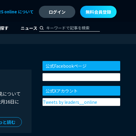
RS online について
ログイン
無料会員登録
探す
ニュース
公式Facebookページ
公式Xアカウント
知見について
月16日に
Tweets by leaders__online
っと読む