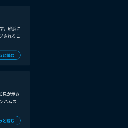
す。砂浜に
ジされるこ
っと読む
新知見が示さ
ンハムス
っと読む