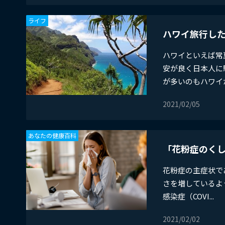
ライフ
ハワイ旅行し
ハワイといえば常
安が良く日本人に
が多いのもハワイが如
2021/02/05
あなたの健康百科
「花粉症のくし
​花粉症の主症状
さを増しているよ
感染症（COVI...
2021/02/02