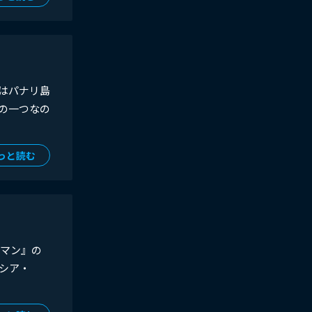
はパナリ島
の一つなの
っと読む
トマン』の
シア・