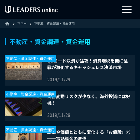
マネー
不動産・資金調達・資金運用
home
不動産・資金調達・資金運用
不動産・資金調達・資金運用
QRコード決済が猛攻！消費増税を機に乱
戦が激化するキャッシュレス決済市場
2019/11/29
不動産・資金調達・資金運用
為替変動リスクが少なく、海外投資には好
機！
2019/11/28
不動産・資金調達・資金運用
歴史や価値とともに変化する「お値段」㉑
──電話料金の変遷