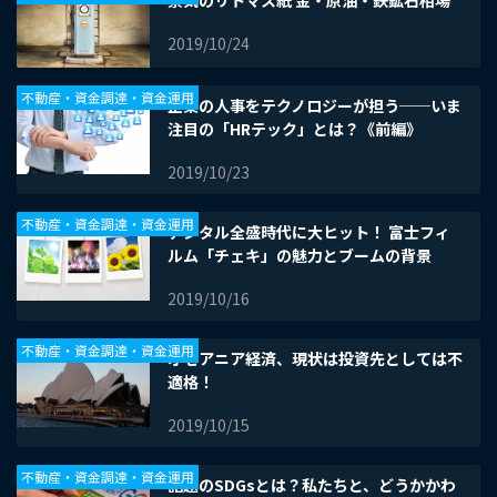
景気のリトマス紙 金・原油・鉄鉱石相場
2019/10/24
不動産・資金調達・資金運用
企業の人事をテクノロジーが担う──いま
注目の「HRテック」とは？《前編》
2019/10/23
不動産・資金調達・資金運用
デジタル全盛時代に大ヒット！ 富士フィ
ルム「チェキ」の魅力とブームの背景
2019/10/16
不動産・資金調達・資金運用
オセアニア経済、現状は投資先としては不
適格！
2019/10/15
不動産・資金調達・資金運用
話題のSDGsとは？私たちと、どうかかわ