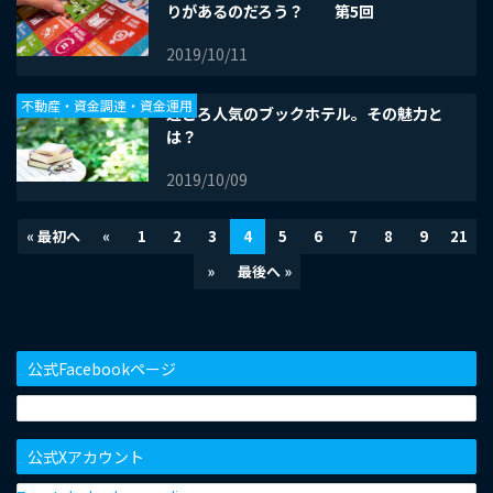
りがあるのだろう？ 第5回
2019/10/11
不動産・資金調達・資金運用
近ごろ人気のブックホテル。その魅力と
は？
2019/10/09
« 最初へ
«
1
2
3
4
5
6
7
8
9
21
»
最後へ »
公式Facebookページ
公式Xアカウント