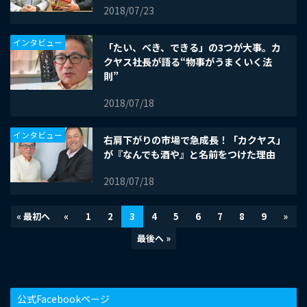
2018/07/23
インタビュー
「たい、べき、できる」の3つが大事。カ
クヤス社長が語る“物事がうまくいく法
則”
2018/07/18
インタビュー
右肩下がりの市場で急成長！「カクヤス」
が『なんでも酒や』と名前をつけた理由
2018/07/18
« 最初へ
«
1
2
3
4
5
6
7
8
9
»
最後へ »
公式Facebookページ