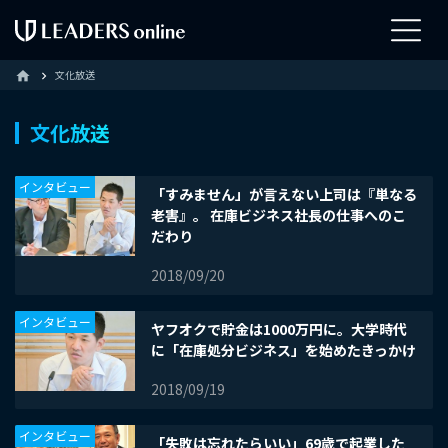
文化放送
home
文化放送
インタビュー
「すみません」が言えない上司は『単なる
老害』。 在庫ビジネス社長の仕事へのこ
だわり
2018/09/20
インタビュー
ヤフオクで貯金は1000万円に。大学時代
に「在庫処分ビジネス」を始めたきっかけ
2018/09/19
インタビュー
「失敗は忘れたらいい」69歳で起業した