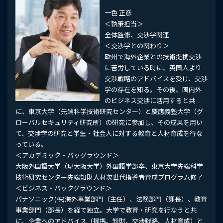
一色 正彦
＜執筆担当＞
全体監修、交渉学関連
＜交渉学との関わり＞
欧州で海外企業との技術提携交渉
に苦労している時に、英国人より
交渉戦略のアドバイスを受け、交渉
学の存在を知る。その後、国内外
のビジネス交渉に活用すると共
に、東京大学（先端科学技術研究センター）と慶應義塾大学（グ
ローバルセキュリティ研究所）の研究に参加し、その成果を用い
て、交渉学の研究と学生・社会人に対する教育と人材育成を行な
っている。
＜アカデミック・バッグラウンド＞
大阪外国語大学（現大阪大学）外国語学部卒、東京大学先端科学
技術研究センター先端知財人材次世代指導者育成プログラム修了
＜ビジネス・バックグラウンド＞
パナソニック(株)海外事業部門（主任）、法務部門（課長）、教育
事業部門（部長）を経て独立。大学で教育・研究を行なうと共
に、企業へのアドバイス（提携、知財、交渉戦略、人材育成）と