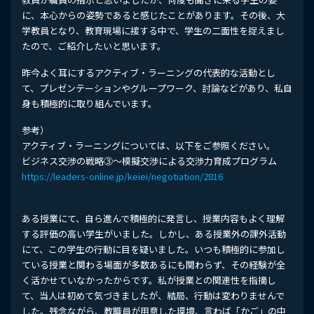
に、本心からの姿勢であると感じたことがあります。その後、大
学教員となり、教育現場に接する中で、学生の二面性を捉えまし
たので、ご紹介したいと思います。
昨今よく耳にするアクティブ・ラーニングの代表的な活動とし
て、プレゼンテーションやグループワーク、討論などがあり、私自
身も積極的に取り組んでいます。
参考）
アクティブ・ラーニングについては、以下をご参照ください。
ビジネス交渉の戦略③～模擬交渉による交渉力育成プログラム
https://leaders-online.jp/keiei/negotiation/2816
ある授業にて、自ら進んで積極的に発言し、授業内容もよく理解
する評価の高い学生がいました。しかし、ある授業外の課外活動
にて、この学生の行動に目を疑いました。いつも積極的に参加し
ている授業と関わる場面が多数あるにも関わらず、その経験が全
く活かせていなかったからです。私が授業との関連性を指摘し
て、当人は初めて気づきましたが、結局、行動は変わりませんで
した。残念ながら、教職員が用意した環境、言わば「かご」の中