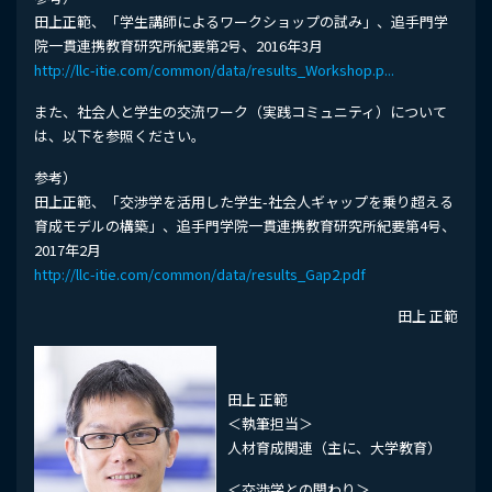
田上正範、「学生講師によるワークショップの試み」、追手門学
院一貫連携教育研究所紀要第2号、2016年3月
http://llc-itie.com/common/data/results_Workshop.p...
また、社会人と学生の交流ワーク（実践コミュニティ）について
は、以下を参照ください。
参考）
田上正範、「交渉学を活用した学生-社会人ギャップを乗り超える
育成モデルの構築」、追手門学院一貫連携教育研究所紀要第4号、
2017年2月
http://llc-itie.com/common/data/results_Gap2.pdf
田上 正範
田上 正範
＜執筆担当＞
人材育成関連（主に、大学教育）
＜交渉学との関わり＞