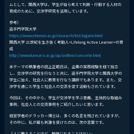
ムとして、関西大学は、学生が自ら考えて判断・行動する人材の
育成のために、交渉学研究を活用しています。
参考）
追手門学院大学
https://www.otemon.ac.jp/research/list/tagami.html
関西大学 21世紀を生き抜く考動人<Lifelong Active Learner>の育
成
http://www.kansai-u.ac.jp/ap/outline/concrete.html
本テーマの執筆者の田上正範氏は、企業の実務経験を経て独立
し、交渉学の研究を行なうと共に、追手門学院大学と関西大学の
学生に加え、社会人に教育を行なう講師でもあります。また、交
渉学を通じた学生と社会人の交流を促す活動もされています。
今回は、その中から、学生が交渉学を学ぶ意義、主体的な取組み
事例、社会人との交流事例をご紹介したいと思います。
経営学者のドラッカー博士は、多くの名言を残されていますが、
その中に、私が最も刺激を受けたのは、次の言葉です。
「人に教えることほど、勉強になることはない」