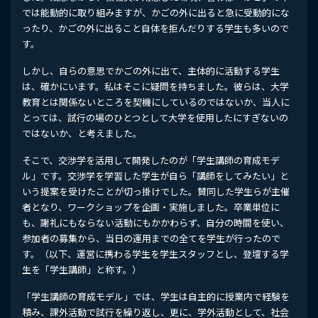
では能動的に取り組みますが、かごの外に出ると急に受動的にな
ったり、かごの外に出ること自体を拒んだりする学生も多いので
す。
しかし、自らの意思でかごの外に出て、主体的に活動する学生
は、確かにいます。私はそこに疑問を持ちました。彼らは、大学
教育とは関係ないところを契機にしているのではないか、当人に
とっては、試行の場のひとつとして大学を使用したにすぎないの
ではないか、と考えました。
そこで、交渉学を活用して開発したのが「学生講師の育成モデ
ル」です。交渉学を学習した学生が自ら「講師をしてみたい」と
いう提案を受けたことが切っ掛けでした。賛同した学生らが主催
者となり、ワークショップを企画・実施しました。卒業単位に
も、謝礼にもならない活動にもかかわらず、自分の時間を使い、
参加者の募集から、当日の運用までの全てを学生が行ったので
す。（以下、運営に携わる学生を学生スタッフとし、登壇する学
生を「学生講師」と称す。）
「学生講師の育成モデル」では、学生は自主的に授業内で経験を
積み、課外活動で試行を繰り返し、更に、学外活動として、社会