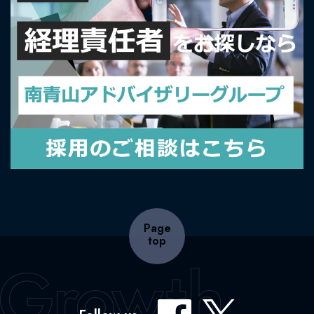
Page
top