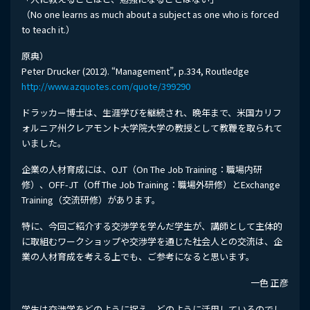
（No one learns as much about a subject as one who is forced
to teach it.）
原典）
Peter Drucker (2012). “Management”, p.334, Routledge
http://www.azquotes.com/quote/399290
ドラッカー博士は、生涯学びを継続され、晩年まで、米国カリフ
ォルニア州クレアモント大学院大学の教授として教鞭を取られて
いました。
企業の人材育成には、OJT（On The Job Training：職場内研
修）、OFF-JT（Off The Job Training：職場外研修）とExchange
Training（交流研修）があります。
特に、今回ご紹介する交渉学を学んだ学生が、講師として主体的
に取組むワークショップや交渉学を通じた社会人との交流は、企
業の人材育成を考える上でも、ご参考になると思います。
一色 正彦
学生は交渉学をどのように捉え、どのように活用しているのでし