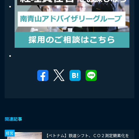
関連記事
経営
【ベトナム】鉄道シフト、ＣＯ２測定簡素化を