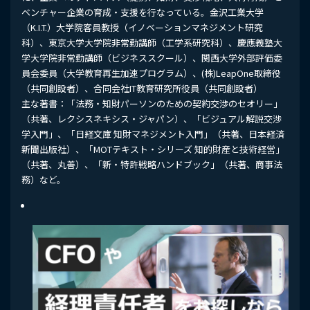
ベンチャー企業の育成・支援を行なっている。金沢工業大学
（K.I.T.）大学院客員教授（イノベーションマネジメント研究
科）、東京大学大学院非常勤講師（工学系研究科）、慶應義塾大
学大学院非常勤講師（ビジネススクール）、関西大学外部評価委
員会委員（大学教育再生加速プログラム）、(株)LeapOne取締役
（共同創設者）、合同会社IT教育研究所役員（共同創設者）
主な著書：「法務・知財パーソンのための契約交渉のセオリー」
（共著、レクシスネキシス・ジャパン）、「ビジュアル解説交渉
学入門」、「日経文庫 知財マネジメント入門」（共著、日本経済
新聞出版社）、「MOTテキスト・シリーズ 知的財産と技術経営」
（共著、丸善）、「新・特許戦略ハンドブック」（共著、商事法
務）など。