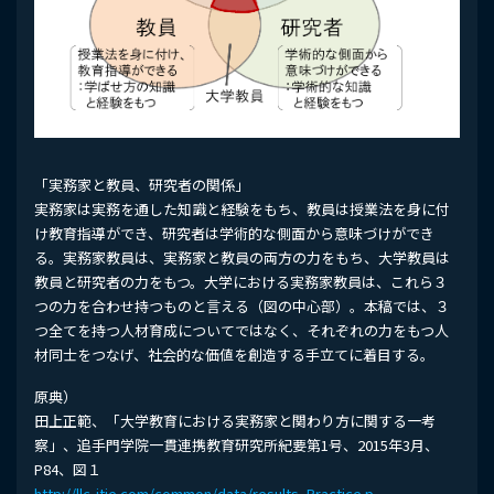
「実務家と教員、研究者の関係」
実務家は実務を通した知識と経験をもち、教員は授業法を身に付
け教育指導ができ、研究者は学術的な側面から意味づけができ
る。実務家教員は、実務家と教員の両方の力をもち、大学教員は
教員と研究者の力をもつ。大学における実務家教員は、これら３
つの力を合わせ持つものと言える（図の中心部）。本稿では、３
つ全てを持つ人材育成についてではなく、それぞれの力をもつ人
材同士をつなげ、社会的な価値を創造する手立てに着目する。
原典）
田上正範、「大学教育における実務家と関わり方に関する一考
察」、追手門学院一貫連携教育研究所紀要第1号、2015年3月、
P84、図１
http://llc-itie.com/common/data/results_Practice.p...