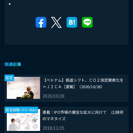
関連記事
経営
【ベトナム】鉄道シフト、ＣＯ２測定簡素化を
＝ＪＩＣＡ［運輸］（2020/10/26）
2020/10/26
経営戦略･IPO･M&A
​連載：IPO市場の健全な拡大に向けて (1)技術
のマネタイズ
2018/12/25