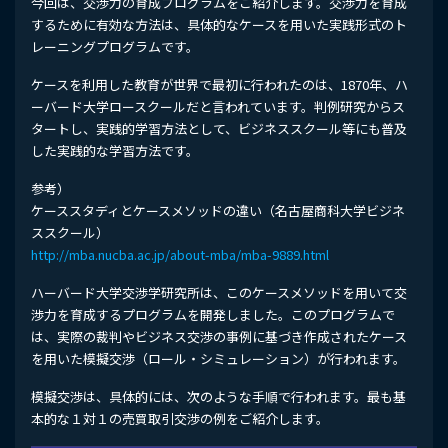
今回は、交渉力の育成プログラムをご紹介します。交渉力を育成
するために有効な方法は、具体的なケースを用いた実践形式のト
レーニングプログラムです。
ケースを利用した教育が世界で最初に行われたのは、1870年、ハ
ーバード大学ロースクールだと言われています。判例研究からス
タートし、実践的学習方法として、ビジネススクール等にも普及
した実践的な学習方法です。
参考）
ケーススタディとケースメソッドの違い（名古屋商科大学ビジネ
ススクール）
http://mba.nucba.ac.jp/about-mba/mba-9889.html
ハーバード大学交渉学研究所は、このケースメソッドを用いて交
渉力を育成するプログラムを開発しました。このプログラムで
は、実際の裁判やビジネス交渉の事例に基づき作成されたケース
を用いた模擬交渉（ロール・シミュレーション）が行われます。
模擬交渉は、具体的には、次のような手順で行われます。最も基
本的な１対１の売買取引交渉の例をご紹介します。