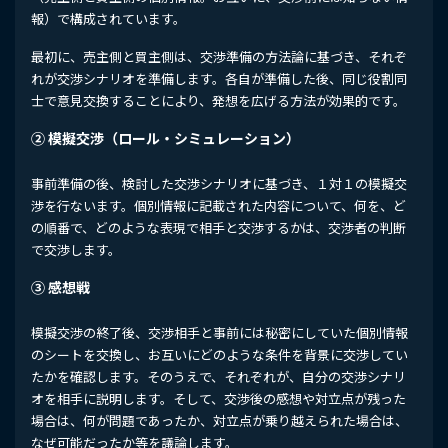
報）で構成されています。
最初に、売主側と買主側は、交渉準備の方法論に基づき、それぞ
れが交渉シナリオを準備します。各自が準備した後、同じ役割同
士で意見交換することにより、発想を広げる方法が効果的です。
② 模擬交渉（ロール・シミュレーション）
事前準備の後、検討した交渉シナリオに基づき、１対１の模擬交
渉を行ないます。個別情報に記載された内容について、何を、ど
の順番で、どのような表現で相手と交渉するかは、交渉者の判断
で交渉します。
③ 感想戦
模擬交渉の終了後、交渉相手と事前には秘密にしていた個別情報
のシートを交換し、お互いにどのような条件を背景に交渉してい
たかを確認します。そのうえで、それぞれが、自分の交渉シナリ
オを相手に説明します。そして、交渉後の感想や対立点が残った
場合は、何が問題であったか、対立点が乗り越えられた場合は、
なぜ可能だったか等を議論します。