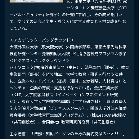
に、東京大学（先端科学技術研究
センター）と慶應義塾大学（グロ
ーバルセキュリティ研究所）の研究に参加し、その成果を用い
て、交渉学の研究と学生・社会人に対する教育と人材育成を行な
っている。
＜アカデミック・バッグラウンド＞
大阪外国語大学（現大阪大学）外国語学部卒、東京大学先端科学
技術研究センター先端知財人材次世代指導者育成プログラム修了
＜ビジネス・バックグラウンド＞
パナソニック(株)海外事業部門（主任）、法務部門（課長）、教育
事業部門（部長）を経て独立。大学で教育・研究を行なうと共
に、企業へのアドバイス（提携、知財、交渉戦略、人材育成）と
ベンチャー企業の育成・支援を行なっている。金沢工業大学
（K.I.T.）大学院客員教授（イノベーションマネジメント研究
科）、東京大学大学院非常勤講師（工学系研究科）、慶應義塾大
学大学院非常勤講師（ビジネススクール）、関西大学外部評価委
員会委員（大学教育再生加速プログラム）、(株)LeapOne取締役
（共同創設者）、合同会社IT教育研究所役員（共同創設者）
主な著書：「法務・知財パーソンのための契約交渉のセオリー」