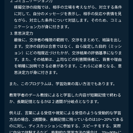
コミュニケーション力
模擬交渉の段階では、相手の立場を考えながら、対立する条件
に対して、自分のメッセージを表示し、相手の反応や表情を見
ながら、対立した条件について対話します。そのため、コミュ
ニケーション力が身に付きます。
意思決定力
最後に、交渉者の権限の範囲で、交渉をまとめて、結論を出し
ます。交渉の目的は合意ではなく、自ら設定した目的（ミッシ
ョン）にどの程度近づけたかが、交渉結果の評価基準になりま
す。また、その結果は、上司などの利害関係者に、背景や理由
を明確に説明できる必要があります。これらに必要となる、意
思決定力が身に付きます。
また、このプログラムは、学習効果の高い方法でもあります。
教育学者のデール教授によると学習した内容が短期記憶で終わる
か、長期記憶となるかは２週間が分岐点となります。
例えば、言葉による受信や視覚による受信のような受動的な学習
方法の場合、2週間後、長期記憶に残っているのは10～20%である
のに対し、ディスカッションに参加する、スピーチをする、実際
に自分で体験するなど、能動的な学習方法の場合は、70～90%に