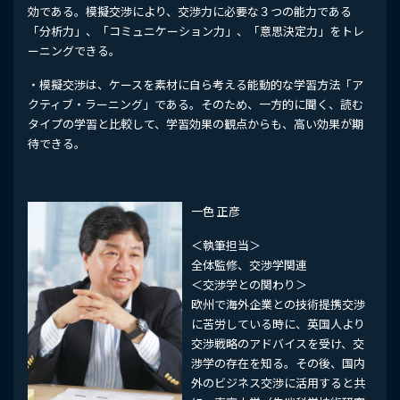
効である。模擬交渉により、交渉力に必要な３つの能力である
「分析力」、「コミュニケーション力」、「意思決定力」をトレ
ーニングできる。
・模擬交渉は、ケースを素材に自ら考える能動的な学習方法「ア
クティブ・ラーニング」である。そのため、一方的に聞く、読む
タイプの学習と比較して、学習効果の観点からも、高い効果が期
待できる。
一色 正彦
＜執筆担当＞
全体監修、交渉学関連
＜交渉学との関わり＞
欧州で海外企業との技術提携交渉
に苦労している時に、英国人より
交渉戦略のアドバイスを受け、交
渉学の存在を知る。その後、国内
外のビジネス交渉に活用すると共