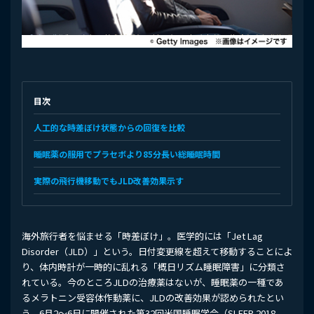
目次
人工的な時差ぼけ状態からの回復を比較
睡眠薬の服用でプラセボより85分長い総睡眠時間
実際の飛行機移動でもJLD改善効果示す
海外旅行者を悩ませる「時差ぼけ」。医学的には「Jet Lag
Disorder（JLD）」という。日付変更線を超えて移動することによ
り、体内時計が一時的に乱れる「概日リズム睡眠障害」に分類さ
れている。今のところJLDの治療薬はないが、睡眠薬の一種であ
るメラトニン受容体作動薬に、JLDの改善効果が認められたとい
う。6月2〜6日に開催された第32回米国睡眠学会（SLEEP 2018、