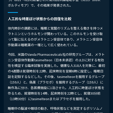
ボルティモア）で、その結果が発表された。
人工的な時差ぼけ状態からの回復を比較
体内時計の調節には、睡眠と覚醒のリズムを整える働きを持つメ
ラトニンというホルモンが関わっている。このホルモンを受け取
って脳に伝えるのがメラトニン受容体であり、メラトニン受容体
作動薬は睡眠薬の一種として広く使われている。
今回、米国のVanda Pharmaceuticals社の研究グループは、メラト
ニン受容体作動薬tasimelteon（日本未承認）のJLDに対する有効
性を検証する臨床試験を実施した。健康な人318人を対象に、最初
の4週間は就寝時刻を22時、起床時刻を翌朝6時に設定し、睡眠日
誌を記録するなどした。その後、tasimelteonを服用するグループ
（159人）と、偽薬（プラセボ）を服用するグループ（159人）に
無作為に分け、各医療施設に1泊させた。人工的に時差ぼけ状態を
作るため、就寝時刻を14時、起床時刻を22時とし、就寝30分前
（13時30分）にtasimelteonまたはプラセボを服用した。
睡眠中の脳波や眼球の動き、呼吸状態などを測定するポリソムノ