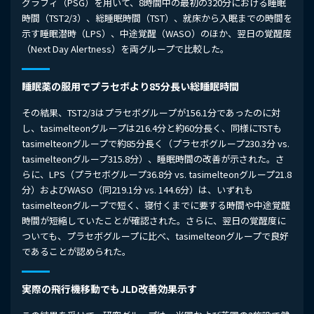
グラフィ（PSG）を用いて、8時間中の最初の320分における睡眠
時間（TST2/3）、総睡眠時間（TST）、就床から入眠までの時間を
示す睡眠潜時（LPS）、中途覚醒（WASO）のほか、翌日の覚醒度
（Next Day Alertness）を両グループで比較した。
睡眠薬の服用でプラセボより85分長い総睡眠時間
その結果、TST2/3はプラセボグループが156.1分であったのに対
し、tasimelteonグループは216.4分と約60分長く、同様にTSTも
tasimelteonグループで約85分長く（プラセボグループ230.3分 vs.
tasimelteonグループ315.8分）、睡眠時間の改善が示された。さ
らに、LPS（プラセボグループ36.8分 vs. tasimelteonグループ21.8
分）およびWASO（同219.1分 vs. 144.6分）は、いずれも
tasimelteonグループで短く、寝付くまでに要する時間や中途覚醒
時間が短縮していたことが確認された。さらに、翌日の覚醒度に
ついても、プラセボグループに比べ、tasimelteonグループで良好
であることが認められた。
実際の飛行機移動でもJLD改善効果示す