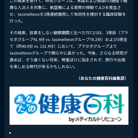
この結果を受けて、研究グループは、米国および英国の3施設で健
康な人25人を対象に、航空機による実際の移動でJLDを発生さ
せ、tasimelteonを3夜連続服用して有効性を検討する臨床試験を
行った。
その結果、投薬をしない観察期間と比べたTST2/3は、3夜目（プラ
セボグループ41.4分 vs. tasimelteonグループ76.2分）および3夜全
て（同40.9分 vs. 131.4分）において、プラセボグループより
tasimelteonグループで明らかに長かった。今後、さらなる研究が
進めば、そう遠くない将来、時差ぼけに悩まされず、旅行や出張
を楽しめる時代が来るかもしれない。
（あなたの健康百科編集部）