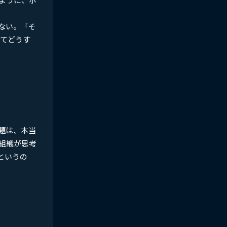
ない。「そ
けてどうす
題は、本当
組織が思考
というの