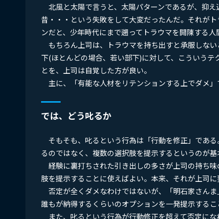
北風と太陽で言うと、太陽パターンであるが、抑え
昔・・・という失敗をして大変だったんだ。それがト
ンだと、少年時代にまで遡ってトラウマを開陳する人
もちろん上司は、トラウマを持ち出すと承服しない
下(ほとんどの場合、若い部下)に対して、こういう
とを、上司は自覚した方が良い。
主に、「有能な人材をリテンションする上でダメ」
では、どう叱るか
そもそも、叱るという行為は「行動を修正」である
るのではなく、複数の選択肢を提示するというのが基
経験に裏打ちされた引き出しの多さが上司の持ち味
肢を提示することに使えばよい。本来、それが上司に
否定が全くダメなわけではないが、「明石家さんま
誰もが納得するくらいのオプションを一発提示するこ
また、叱るという行為が行動修正を超えて否定にな