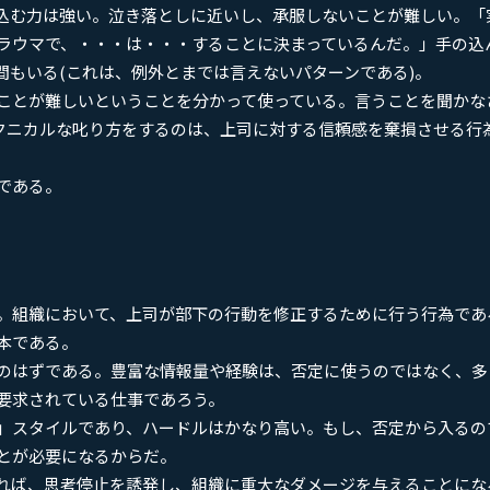
込む力は強い。泣き落としに近いし、承服しないことが難しい。「
ラウマで、・・・は・・・することに決まっているんだ。」手の込
間もいる(これは、例外とまでは言えないパターンである)。
ことが難しいということを分かって使っている。言うことを聞かな
テクニカルな叱り方をするのは、上司に対する信頼感を棄損させる行
である。
。組織において、上司が部下の行動を修正するために行う行為であ
本である。
のはずである。豊富な情報量や経験は、否定に使うのではなく、多
要求されている仕事であろう。
」スタイルであり、ハードルはかなり高い。もし、否定から入るの
とが必要になるからだ。
れば、思考停止を誘発し、組織に重大なダメージを与えることにな