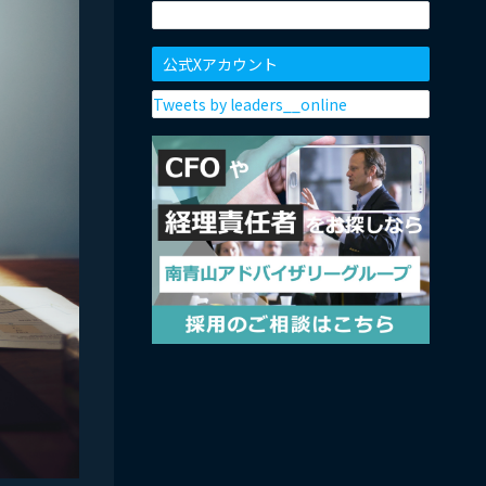
公式Xアカウント
Tweets by leaders__online