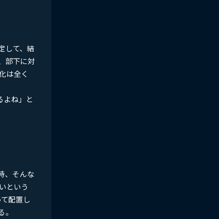
定して、結
、部下に対
化は全く
るよね」と
時、そんな
いという
って配置し
る。