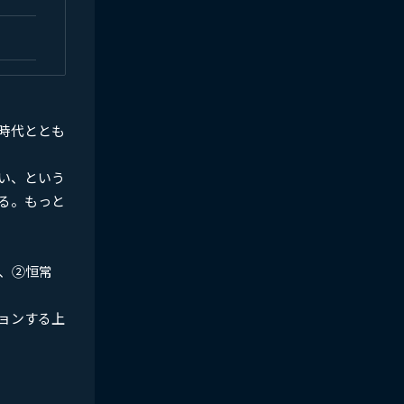
時代ととも
い、という
る。もっと
、②恒常
ョンする上