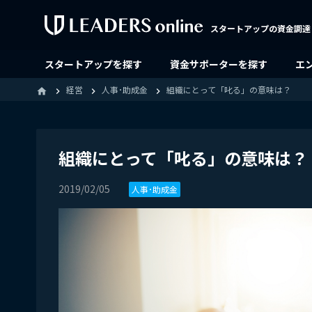
スタートアップの資金調達
スタートアップを探す
資金サポーターを探す
エ
経営
人事･助成金
組織にとって「叱る」の意味は？
home
組織にとって「叱る」の意味は？
2019/02/05
人事･助成金