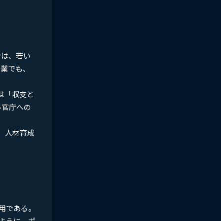
合は、若い
企業でも、
は「収支と
ら官庁への
、人材育成
用である。
ように、ポ