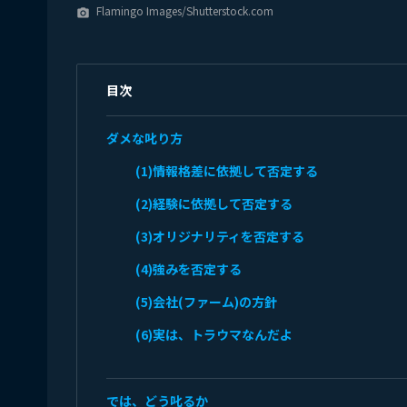
Flamingo Images/Shutterstock.com
camera_alt
目次
ダメな叱り方
(1)情報格差に依拠して否定する
(2)経験に依拠して否定する
(3)オリジナリティを否定する
(4)強みを否定する
(5)会社(ファーム)の方針
(6)実は、トラウマなんだよ
では、どう叱るか