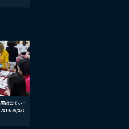
品商談会をホー
9/09/03）