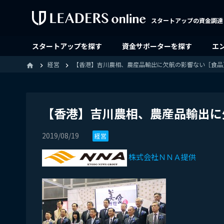
スタートアップの資金調達
スタートアップを探す
資金サポーターを探す
エ
経営
【香港】吉川農相、農産品輸出に欠航の影響ない［食品］（2
home
【香港】吉川農相、農産品輸出に欠航
2019/08/19
経営
株式会社ＮＮＡ提供