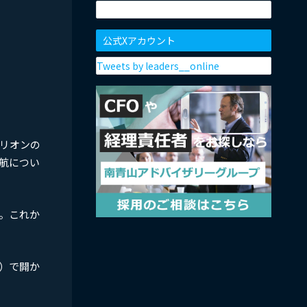
公式Xアカウント
Tweets by leaders__online
ビリオンの
航につい
。これか
）で開か