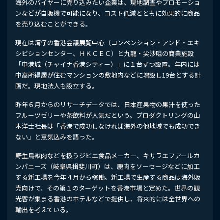
海外のバイヤーに売り込みたい企業は、現地調査やプロモーショ
ンなどが自販機で可能になり、コスト低減とともに効果的に商品
を売り込むことができる。
現在は湾仔の香港会議展覧中心（コンベンション・アンド・エキ
シビションセンター、ＨＫＣＥＣ）と九龍・尖沙咀の商業施設
「中港城（チャイナ香港シティー）」に１台ずつ設置。年内には
中高所得層が住むマンションの敷地内などに増設し19台とする計
画だ。現地法人も設立する。
昨年６月からのリサーチデータでは、日本産果物の果汁を使った
フルーツゼリーや茶飲料が人気だという。プロダクトリングの山
本洋士社長は「香港で成功しなければ海外の他地域でも成功でき
ない」と意気込みを語った。
野生鳥獣肉などを扱うジビエ食品メーカー、キサラエフアールカ
ンパニーズ（岐阜県揖斐川町）は、鹿肉をソーセージなどに加工
する新工場を今年４月から稼働。新工場で生産する商品は海外販
売向けで、その第１のターゲットを香港市場と定めた。世界の観
光客が集まる香港のホテルなどで提供し、将来的には全世界への
輸出を考えている。