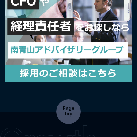
Page
top