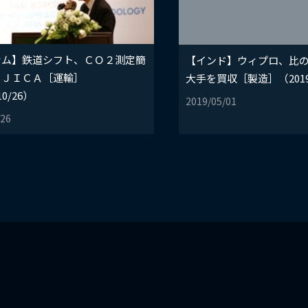
ナム】鉄道シフト、ＣＯ２測定簡
【インド】ウィプロ、比
＝ＪＩＣＡ［運輸］
大手を買収［製造］（2019/
10/26）
2019/05/01
/26