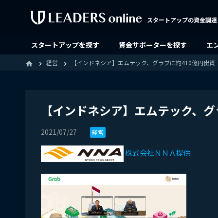
スタートアップの資金調達
スタートアップを探す
資金サポーターを探す
エ
経営
【インドネシア】エムテック、グラブに約410億円出資［ＩＴ
home
【インドネシア】エムテック、グラブ
2021/07/27
経営
株式会社ＮＮＡ提供