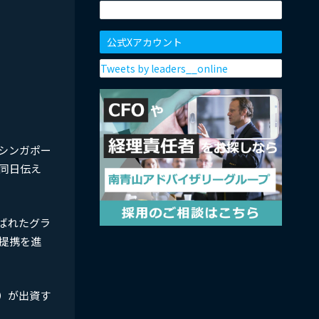
公式Xアカウント
Tweets by leaders__online
シンガポー
が同日伝え
ばれたグラ
提携を進
）が出資す