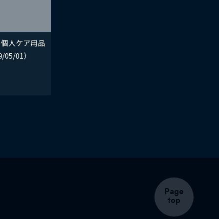
の個人ケア用品
05/01）
Page
top