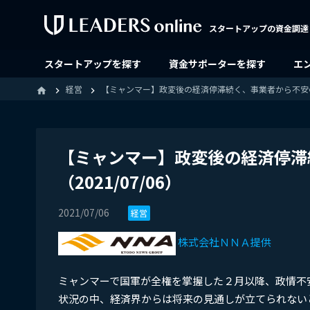
スタートアップの資金調達
スタートアップを探す
資金サポーターを探す
エ
経営
【ミャンマー】政変後の経済停滞続く、事業者から不安の声［
home
【ミャンマー】政変後の経済停滞
（2021/07/06）
2021/07/06
経営
株式会社ＮＮＡ提供
ミャンマーで国軍が全権を掌握した２月以降、政情不
状況の中、経済界からは将来の見通しが立てられない