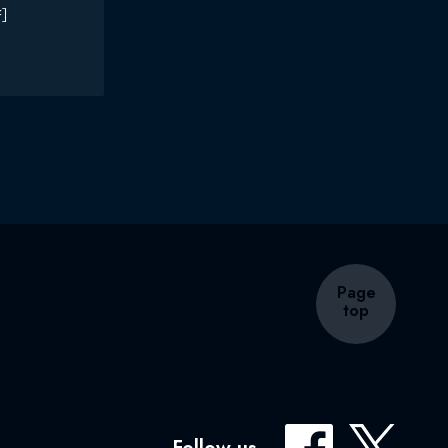
済］
Page
top