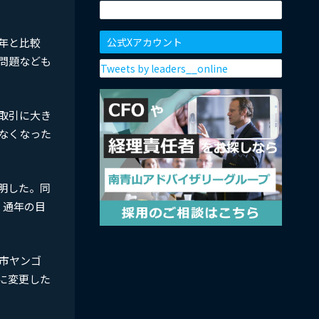
公式Xアカウント
年と比較
問題なども
Tweets by leaders__online
取引に大き
なくなった
明した。同
、通年の目
市ヤンゴ
に変更した