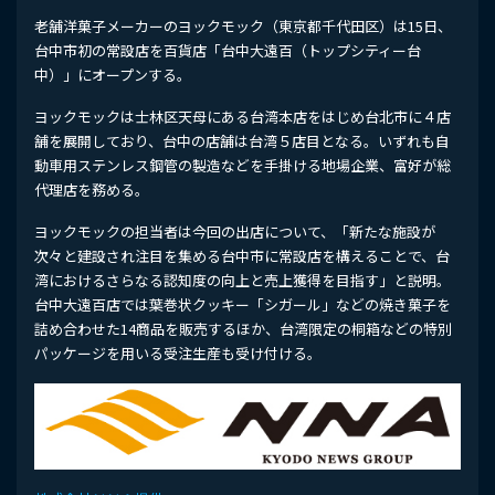
老舗洋菓子メーカーのヨックモック（東京都千代田区）は15日、
台中市初の常設店を百貨店「台中大遠百（トップシティー台
中）」にオープンする。
ヨックモックは士林区天母にある台湾本店をはじめ台北市に４店
舗を展開しており、台中の店舗は台湾５店目となる。いずれも自
動車用ステンレス鋼管の製造などを手掛ける地場企業、富好が総
代理店を務める。
ヨックモックの担当者は今回の出店について、「新たな施設が
次々と建設され注目を集める台中市に常設店を構えることで、台
湾におけるさらなる認知度の向上と売上獲得を目指す」と説明。
台中大遠百店では葉巻状クッキー「シガール」などの焼き菓子を
詰め合わせた14商品を販売するほか、台湾限定の桐箱などの特別
パッケージを用いる受注生産も受け付ける。