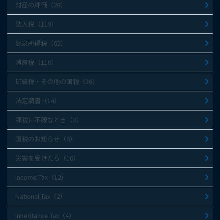
財産の評価（28）
法人税（119）
源泉所得税（62）
消費税（110）
印紙税・その他の国税（36）
法定調書（14）
課税に不服なとき（3）
国税のお知らせ（8）
災害を受けたら（16）
Income Tax（12）
National Tax（2）
Inheritance Tax（4）