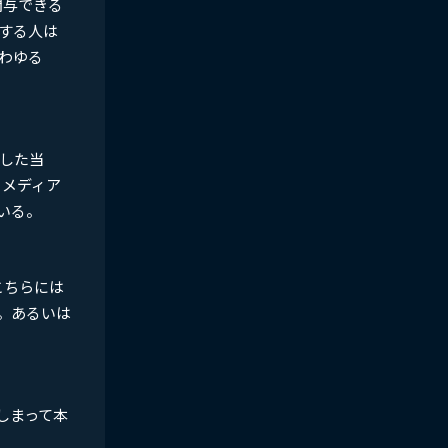
関与できる
意する人は
わゆる
表した当
、メディア
いる。
こちらには
。あるいは
しまって本