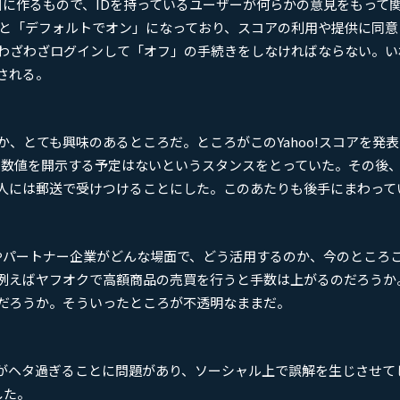
が独自に作るもので、IDを持っているユーザーが何らかの意見をもって
みると「デフォルトでオン」になっており、スコアの利用や提供に同
わざわざログインして「オフ」の手続きをしなければならない。い
される。
、とても興味のあるところだ。ところがこのYahoo!スコアを発
スコアの数値を開示する予定はないというスタンスをとっていた。その後
人には郵送で受けつけることにした。このあたりも後手にまわって
PANやパートナー企業がどんな場面で、どう活用するのか、今のところ
例えばヤフオクで高額商品の売買を行うと手数は上がるのだろうか
だろうか。そういったところが不透明なままだ。
がヘタ過ぎることに問題があり、ソーシャル上で誤解を生じさせて
した。