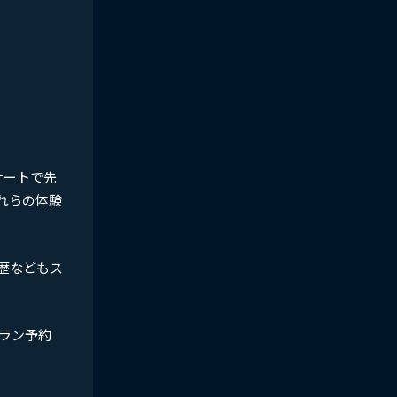
サートで先
れらの体験
歴などもス
ラン予約