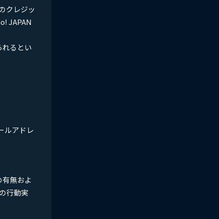
のクレジッ
JAPAN
られるとい
メールアドレ
の有無およ
の行動実