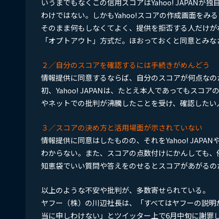
いうまでもなくこの信用スコアはYahoo! JAPAN
わけではない。しかもYahoo!スコアの作成画面を
そのまま何もしなくてよく、提供を拒否する人だけが
「オプトアウト」方式だ。ほおっておくと同意とみな
２／自分のスコアを確認するには手続きがめんどう
情報提供に同意するならば、自分のスコアが何点なのか
初、Yahoo! JAPANは、たとえ本人であっても
やネットでの批判が沸騰したことを受け、確認したい
３／スコアの決め方と活用場面が示されていない
情報提供に同意はしたものの、それをYahoo! JA
わからない。また、スコアの点数付けにかんしても、
知恵袋でいい質問や答えをのせるとスコアがあがるの
以上のような不安や批判が、多数寄せられている。
ヤフー（株）の川辺社長は、「すべてはヤフーの説明
当に申しわけない」とツイッター上で6月中旬に謝罪