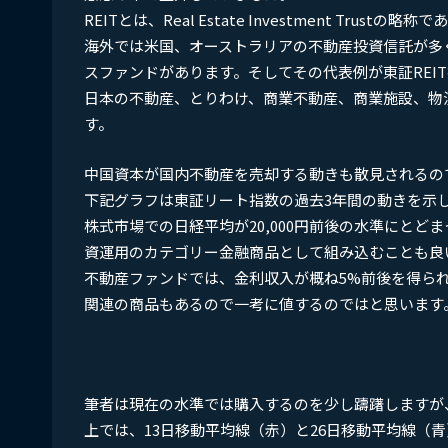
REITとは、Real Estate Investment Tru
海外では米国、オーストラリアの不動産投資信託が多
スファンドがあります。そしてその代表例が東証REI
日本の不動産、とりわけ、商業不動産、商業施設、物流
す。
中国資本が国内不動産を売却する動きも散見されるので
下記グラフは東証リート指数の過去3年間の動きを示
株式市場での日経平均が20,000円前後の水準にと
資運用のカテゴリー金融商品として組み込むことも良
不動産ファンドでは、金利収入が概ね5%前後を得ら
関連の商品もあるので一考に値するのではと思います
筆者は現在の水準では購入するのを少し躊躇しますが
上では、13日移動平均線（赤）と26日移動平均線（