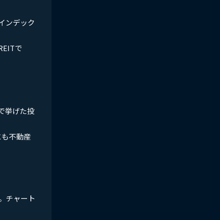
インデック
EITで
で挙げた投
にも不動産
。チャート