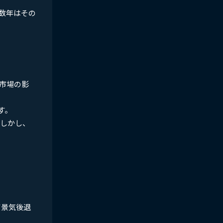
数年はその
市場の影
す。
。しかし、
て景気後退