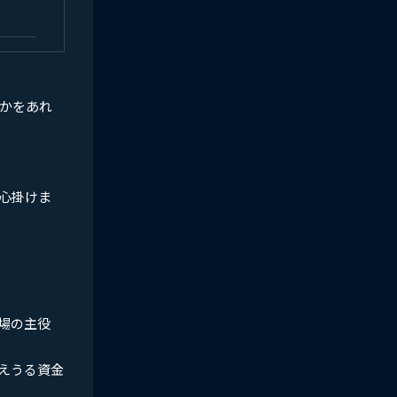
のかをあれ
心掛けま
場の主役
えうる資金