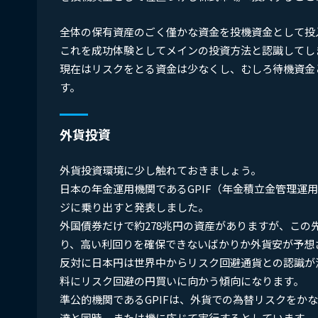
全体の保有資産のごく僅かな資金を投機資金として投
これを成功体験としてメインの投資方法と認識してし
現在はリスクをとる資金は少なくし、むしろ待機資金
す。
外貨投資
外貨投資環境に少し触れておきましょう。
日本の年金運用機関であるGPIF（年金積立金管理運
ジに乗り出すと発表しました。
外国債券だけで約278兆円の資産がありますが、こ
り、高い利回りを確保できないばかりか外貨安が予想
反対に日本円は世界中からリスク回避通貨との認識が浸
料にリスク回避の円買いに向かう傾向になります。
準公的機関であるGPIFは、外貨での為替リスクをか
達と同時、または機に応じて実行するとしています。