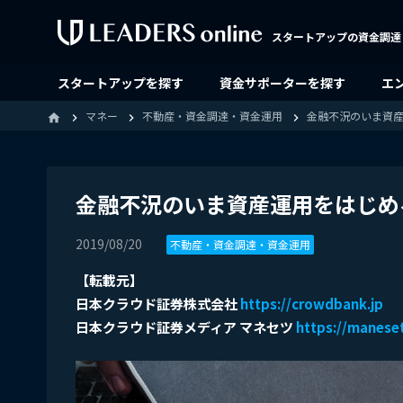
スタートアップの資金調達
スタートアップを探す
資金サポーターを探す
エ
マネー
不動産・資金調達・資金運用
金融不況のいま資産
home
金融不況のいま資産運用をはじめる
2019/08/20
不動産・資金調達・資金運用
【転載元】
日本クラウド証券株式会社
https://crowdbank.jp
日本クラウド証券メディア マネセツ
https://maneset