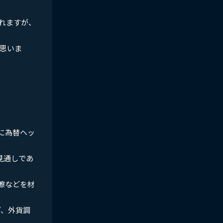
れますが、
思いま
に為替ヘッ
見通しであ
擦などを材
ど、外貨調