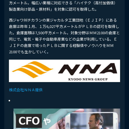
方メートル。幅広い業種に対応できる「ハイテク（高付加価値）
製造業向け部品・原材料」を対象に認可を取得した。
西ジャワ州チカランの東ジャカルタ工業団地（ＥＪＩＰ）にある
倉庫は昨年１月、１万6,027平方メートルがＰＬＢの認可を取得し
た。倉庫面積は7,500平方メートル。対象分野はＭＭ2100の倉庫と
同じで、電気・電子や自動車産業などの企業が利用している。Ｅ
ＪＩＰの倉庫で培ったＰＬＢに関する経験値やノウハウをＭＭ
2100でも生かしていく。
株式会社ＮＮＡ提供