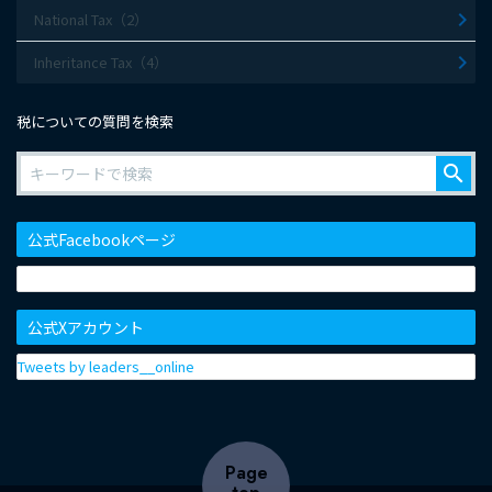
National Tax（2）
Inheritance Tax（4）
税についての質問を検索
search
公式Facebookページ
公式Xアカウント
Tweets by leaders__online
Page