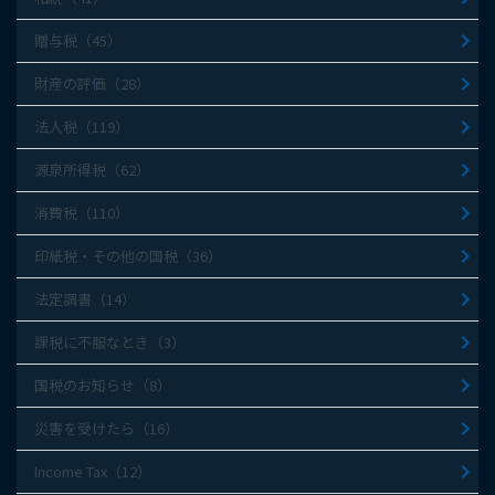
贈与税（45）
財産の評価（28）
法人税（119）
源泉所得税（62）
消費税（110）
印紙税・その他の国税（36）
法定調書（14）
課税に不服なとき（3）
国税のお知らせ（8）
災害を受けたら（16）
Income Tax（12）