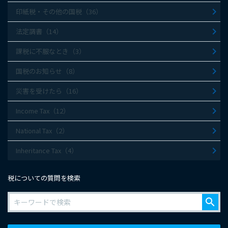
印紙税・その他の国税（36）
法定調書（14）
課税に不服なとき（3）
国税のお知らせ（8）
災害を受けたら（16）
Income Tax（12）
National Tax（2）
Inheritance Tax（4）
税についての質問を検索
search