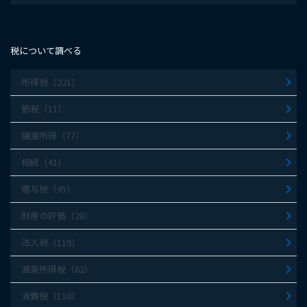
税について調べる
所得税（221）
節税（11）
譲渡所得（77）
相続（41）
贈与税（45）
財産の評価（28）
法人税（119）
源泉所得税（62）
消費税（110）