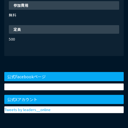
参加費用
無料
定員
500
公式Facebookページ
公式Xアカウント
Tweets by leaders__online