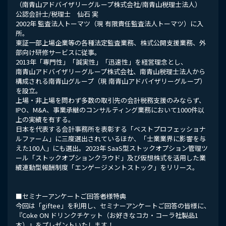
（南青山アドバイザリーグループ株式会社/南青山税理士法人）
公認会計士/税理士 仙石 実
2002年 監査法人トーマツ（現 有限責任監査法人トーマツ）に入
所。
東証一部上場企業等の各種法定監査業務、株式公開支援業務、外
部向け研修サービスに従事。
2013年「専門性」「誠実性」「迅速性」を経営理念とし、
南青山アドバイザリーグループ株式会社、南青山税理士法人から
構成される南青山グループ（現 南青山アドバイザリーグループ）
を設立。
上場・非上場を問わず多数の取引先の会計税務支援のみならず、
IPO、M&A、事業承継のコンサルティング業務において1000件以
上の実績を有する。
日本を代表する会計事務所を表彰する「ベストプロフェッショナ
ルファーム」に三度選出されているほか、「士業業界に影響を与
えた100人」にも選出。2023年 SaaS型ストックオプション管理ツ
ール「ストックオプションクラウド」及び仮想株式を活用した業
績連動型報酬制度「エンゲージメントストック」をリリース。
■セミナーアンケートご回答者様特典
今回は「giftee」を利用し、セミナーアンケートご回答の皆様に、
『Coke ON ドリンクチケット（お好きなコカ・コーラ社製品1
本）』をプレゼントいたします！