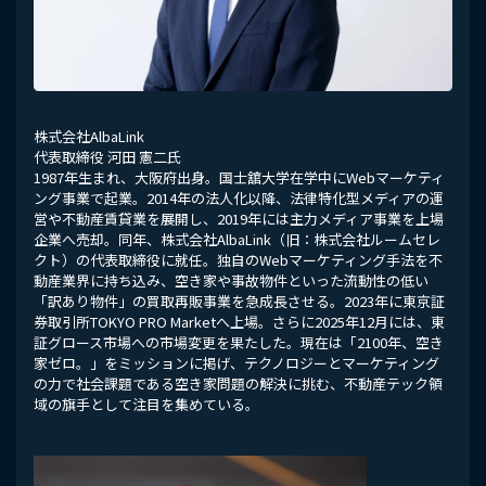
株式会社AlbaLink
代表取締役 河田 憲二氏
1987年生まれ、大阪府出身。国士舘大学在学中にWebマーケティ
ング事業で起業。2014年の法人化以降、法律特化型メディアの運
営や不動産賃貸業を展開し、2019年には主力メディア事業を上場
企業へ売却。同年、株式会社AlbaLink（旧：株式会社ルームセレ
クト）の代表取締役に就任。独自のWebマーケティング手法を不
動産業界に持ち込み、空き家や事故物件といった流動性の低い
「訳あり物件」の買取再販事業を急成長させる。2023年に東京証
券取引所TOKYO PRO Marketへ上場。さらに2025年12月には、東
証グロース市場への市場変更を果たした。現在は「2100年、空き
家ゼロ。」をミッションに掲げ、テクノロジーとマーケティング
の力で社会課題である空き家問題の解決に挑む、不動産テック領
域の旗手として注目を集めている。