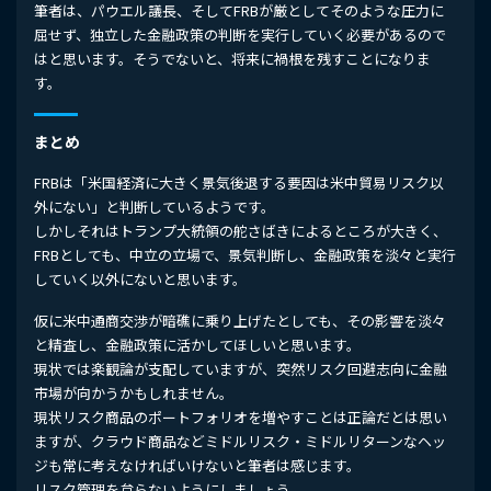
筆者は、パウエル議長、そしてFRBが厳としてそのような圧力に
屈せず、独立した金融政策の判断を実行していく必要があるので
はと思います。そうでないと、将来に禍根を残すことになりま
す。
まとめ
FRBは「米国経済に大きく景気後退する要因は米中貿易リスク以
外にない」と判断しているようです。
しかしそれはトランプ大統領の舵さばきによるところが大きく、
FRBとしても、中立の立場で、景気判断し、金融政策を淡々と実行
していく以外にないと思います。
仮に米中通商交渉が暗礁に乗り上げたとしても、その影響を淡々
と精査し、金融政策に活かしてほしいと思います。
現状では楽観論が支配していますが、突然リスク回避志向に金融
市場が向かうかもしれません。
現状リスク商品のポートフォリオを増やすことは正論だとは思い
ますが、クラウド商品などミドルリスク・ミドルリターンなヘッ
ジも常に考えなければいけないと筆者は感じます。
リスク管理を怠らないようにしましょう。