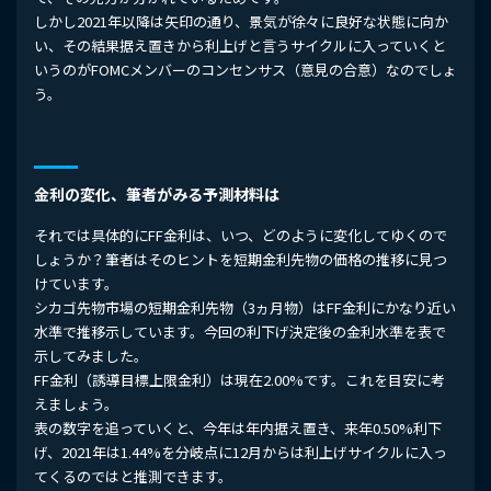
しかし2021年以降は矢印の通り、景気が徐々に良好な状態に向か
い、その結果据え置きから利上げと言うサイクルに入っていくと
いうのがFOMCメンバーのコンセンサス（意見の合意）なのでしょ
う。
金利の変化、筆者がみる予測材料は
それでは具体的にFF金利は、いつ、どのように変化してゆくので
しょうか？筆者はそのヒントを短期金利先物の価格の推移に見つ
けています。
シカゴ先物市場の短期金利先物（3ヵ月物）はFF金利にかなり近い
水準で推移示しています。今回の利下げ決定後の金利水準を表で
示してみました。
FF金利（誘導目標上限金利）は現在2.00%です。これを目安に考
えましょう。
表の数字を追っていくと、今年は年内据え置き、来年0.50%利下
げ、2021年は1.44%を分岐点に12月からは利上げサイクルに入っ
てくるのではと推測できます。