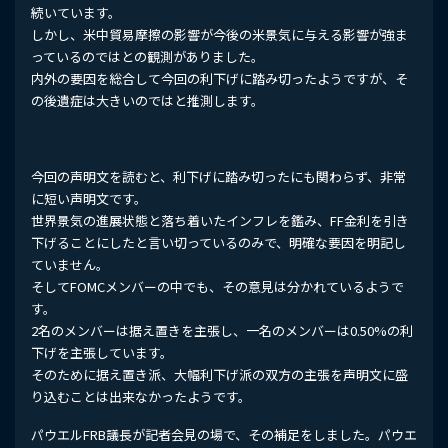
続いています。
しかし、米中貿易摩擦の影響が今後の米景気に与える影響が強ま
っているのではとの観測がありました。
内外の要因を総合して今回の利下げに踏み切ったようですが、そ
の後遺症は大きいのではと推測します。
今回の声明文を読むと、利下げに踏み切ったにも関わらず、非常
に短い声明文です。
世界景気の進展状態と落ち着いたインフレを鑑み、FF金利を引き
下げることにしたと言い切っているのみで、明確な要因を明記し
ていません。
そしてFOMCメンバーの中でも、その意見は分かれているようで
す。
2名のメンバーは据え置きを主張し、一名のメンバーは0.50%の利
下げを主張しています。
そのために据え置き派、大幅利下げ派の双方の主張を声明文に盛
り込むことは出来なかったようです。
パウエルFRB議長が記者会見の場で、その補足をしました。パウエ