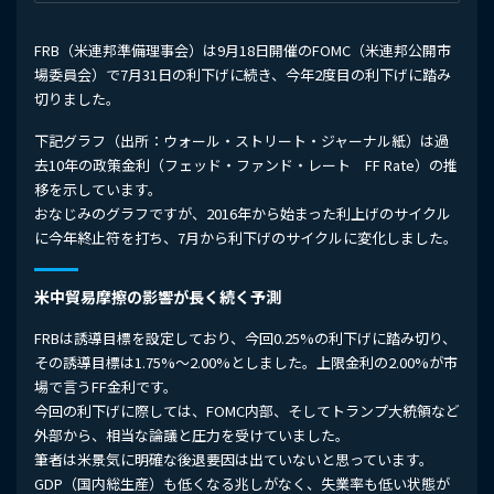
FRB（米連邦準備理事会）は9月18日開催のFOMC（米連邦公開市
場委員会）で7月31日の利下げに続き、今年2度目の利下げに踏み
切りました。
下記グラフ（出所：ウォール・ストリート・ジャーナル紙）は過
去10年の政策金利（フェッド・ファンド・レート FF Rate）の推
移を示しています。
おなじみのグラフですが、2016年から始まった利上げのサイクル
に今年終止符を打ち、7月から利下げのサイクルに変化しました。
米中貿易摩擦の影響が長く続く予測
FRBは誘導目標を設定しており、今回0.25%の利下げに踏み切り、
その誘導目標は1.75%～2.00%としました。上限金利の2.00%が市
場で言うFF金利です。
今回の利下げに際しては、FOMC内部、そしてトランプ大統領など
外部から、相当な論議と圧力を受けていました。
筆者は米景気に明確な後退要因は出ていないと思っています。
GDP（国内総生産）も低くなる兆しがなく、失業率も低い状態が