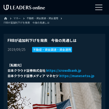
マネー
不動産・資金調達・資金運用
home
FRBが追加利下げを発表 今後の見通しは
FRBが追加利下げを発表 今後の見通しは
2019/09/25
不動産・資金調達・資金運用
【転載元】
日本クラウド証券株式会社
https://crowdbank.jp
日本クラウド証券メディア マネセツ
https://manesetsu.jp