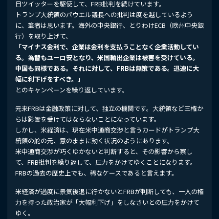
日ツイッターを駆使して、FRB批判を続けています。
トランプ大統領のパウエル議長への批判は度を越しているよう
に、筆者は思います。海外の中央銀行、とりわけECB（欧州中央銀
行）を取り上げて、
「マイナス金利で、企業は金利を支払うことなく企業活動してい
る。為替もユーロ安となり、米国輸出企業は被害を受けている。
中国も同様である。それに対して、FRBは無策である。迅速に大
幅に利下げをすべき。」
とのキャンペーンを繰り返しています。
元来FRBは金融政策に対して、独立の機関です。大統領など三権か
らは影響を受けてはならないことになっています。
しかし、米経済は、現在米中通商交渉と言うカードがトランプ大
統領の舵の元、意のままに動く状況のようにあります。
米中通商交渉が巧くゆかないと判断すると、その影響から察し
て、FRB批判を繰り返して、圧力をかけてゆくことになります。
FRBの過去の歴史上でも、稀なケースであると言えます。
米経済が過度に景気後退に行かないとFRBが判断しても、一人の権
力を持った政治家が「大幅利下げ」をしなさいとの圧力をかけて
ゆく。