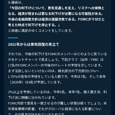
ル議長は、
「今回の利下げについて、景気見通しを支え、リスクへの保険と
なる。経済が弱まれば更なる利下げが必要になる可能性がある。
今後の金融政策方針は経済の進展次第である。FOMCが十分だと
考えた時点で利下げを停止する。」
と両者に満足のゆくコメントをしています。
2021年からは景気回復の見立て
それでは、今後の利下げをFOMCのメンバーはどのように見ている
かをドットチャートで見ましょう。下記グラフ（出所：FRB）は
17名のFOMCメンバーの今後のFFレートの予想を示しています。
まず注目しないといけないのは、緑丸部分の下方部分1.5%～
1.75%の各年の予想をしている人数です。今年は7名、そして来年
（2020年）は8名が予想しています。
2%以上を予想しているのは、今年5名、来年7名。据え置き派、利
下げ派に明確に分かれています。
FOMC内部で意見を一致させるのが難しい状態は続くでしょう。米
中貿易摩擦の影響、それがグローバル経済に与える影響につい
て、その見方が分かれているためです。