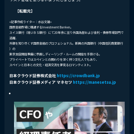
【転載元】
«記事作成ライター：水谷文雄»
国際金融市場に精通するInvestment Banker。
スイス銀行（現ＵＢＳ銀行）にて20年余に亘り外国為替および金利・債券市場部門で
活躍、
外銀を知り尽くす国際金融のプロフェショナル。新興の外国銀行（中国信託商業銀行
）の
東京支店開設準備に参画しディーリング・ルームの開設を手掛ける。
プライベートではスペインとの関わりを深く持つ文化人でもあり、
スペインと日本との文化・経済交流を夢見るロマンティスト。
日本クラウド証券株式会社
https://crowdbank.jp
日本クラウド証券メディア マネセツ
https://manesetsu.jp