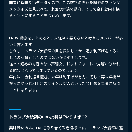
非常に興味深いデータなので、この数字の流れを経済のファンダ
メンタルズと見比べて、米国の経済の動向、そして金利動向を探
るヒントにすることをお勧めします。
FRBの動きをまとめると、米経済は悪くないと考えるメンバーが多
いと言えます。
しかし、トランプ大統領の目を気にしてか、追加利下げをするこ
とに渋々賛同したのではないかと推測します。
従って短めの内容のない声明文、ドットチャートで見解が分かれ
る結果となってしまっているのでしょう。
年内はFF金利据え置き、来年は利下げが有力、そして再来年後半
からはやっと利上げのサイクル突入といった金利観を筆者は持つ
ことになります。
トランプ大統領のFRB批判は”やりすぎ”？
興味深いのは、FRBを取り巻く政治模様です。トランプ大統領は連