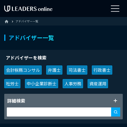
アドバイザー一覧
home
アドバイザー一覧
アドバイザーを検索
会計税務コンサル
弁護士
司法書士
行政書士
社労士
中小企業診断士
人事労務
資産運用
詳細検索