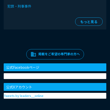
犯罪・刑事事件
もっと見る
domain
掲載をご希望の専門家の方へ
公式Facebookページ
公式Xアカウント
Tweets by leaders__online