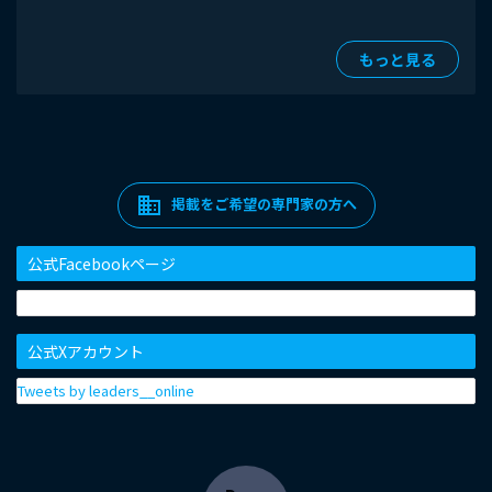
もっと見る
domain
掲載をご希望の専門家の方へ
公式Facebookページ
公式Xアカウント
Tweets by leaders__online