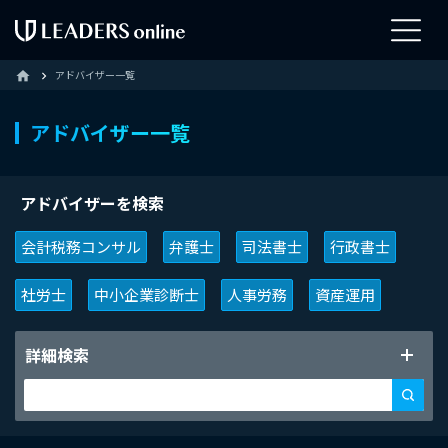
アドバイザー一覧
home
アドバイザー一覧
アドバイザーを検索
会計税務コンサル
弁護士
司法書士
行政書士
社労士
中小企業診断士
人事労務
資産運用
詳細検索