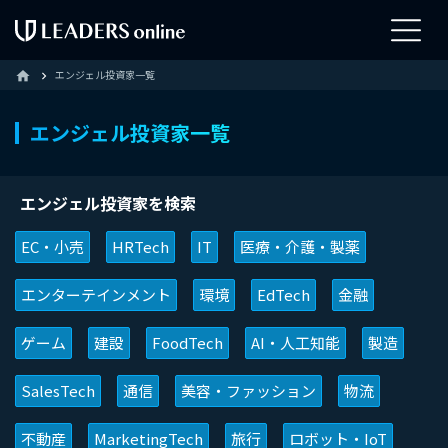
エンジェル投資家一覧
home
エンジェル投資家一覧
エンジェル投資家を検索
EC・小売
HRTech
IT
医療・介護・製薬
エンターテインメント
環境
EdTech
金融
ゲーム
建設
FoodTech
AI・人工知能
製造
SalesTech
通信
美容・ファッション
物流
不動産
MarketingTech
旅行
ロボット・IoT