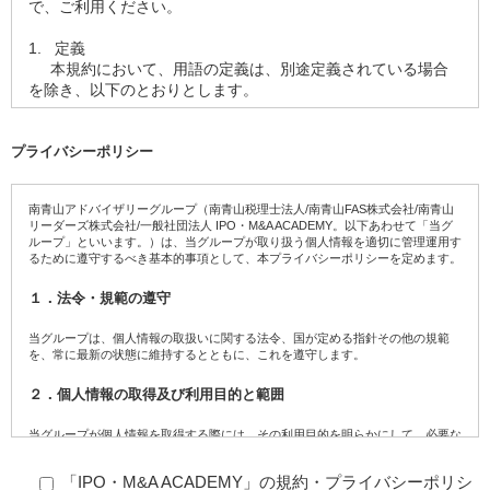
で、ご利用ください。
1.
定義
本規約において、用語の定義は、別途定義されている場合
を除き、以下のとおりとします。
1.1.
「本サロン」とは、オーナーが当法人が指定する各種
ＳＮＳ又は当法人が運営するプラットフォーム及びア
プライバシーポリシー
プリケーションにおいて開設する、オーナーと会員、
又は会員相互間においてコミュニケーションを行うこ
とができる場をいいます。
南青山アドバイザリーグループ（南青山税理士法人/南青山FAS株式会社/南青山
リーダーズ株式会社/一般社団法人 IPO・M&A ACADEMY。以下あわせて「当グ
1.2.
「オーナー」とは、本サロンを主宰する個人又は個人
ループ」といいます。）は、当グループが取り扱う個人情報を適切に管理運用す
が所有若しくは実質的に支配する法人その他の団体を
るために遵守するべき基本的事項として、本プライバシーポリシーを定めます。
いい、オーナーが団体に所属する場合には当該団体を
１．法令・規範の遵守
も含むものとします。
1.3.
「本サービス」とは、会員が本サロンにおいて利用で
当グループは、個人情報の取扱いに関する法令、国が定める指針その他の規範
きる以下のサービスをいいます。
を、常に最新の状態に維持するとともに、これを遵守します。
① オーナーに対して質問すること、質問に対する
２．個人情報の取得及び利用目的と範囲
回答を受領すること、オーナーと当法人又はオ
ーナーが指定する媒体で情報交換、交流をする
当グループが個人情報を取得する際には、その利用目的を明らかにして、必要な
こと
範囲で取得します。また、同意を得た利用目的の範囲あるいは法令・規範に基づ
② オーナーからオーナー発信情報を受領すること
く要請の範囲を超えた利用、取扱いの委託は行いません。
③ 会員相互間で、情報交換、交流をすること
「IPO・M&A ACADEMY」の規約・プライバシーポリシ