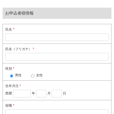
お申込者様情報
氏名
*
氏名（フリガナ）
*
性別
*
男性
女性
生年月日
*
西暦
年
月
日
役職
*