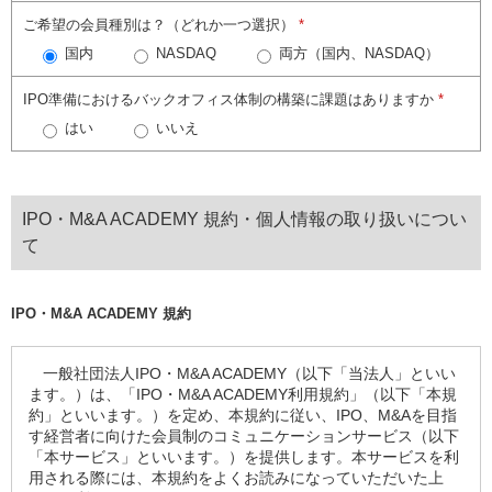
ご希望の会員種別は？（どれか一つ選択）
*
国内
NASDAQ
両方（国内、NASDAQ）
IPO準備におけるバックオフィス体制の構築に課題はありますか
*
はい
いいえ
IPO・M&A ACADEMY 規約・個人情報の取り扱いについ
て
IPO・M&A ACADEMY 規約
一般社団法人
IPO
・
M&A ACADEMY
（以下「当法人」といい
ます。）は、「
IPO
・
M&A ACADEMY
利用規約」（以下「本規
約」といいます。）を定め、本規約に従い、
IPO
、
M&A
を目指
す経営者に向けた会員制のコミュニケーションサービス（以下
「本サービス」といいます。）を提供します。本サービスを利
用される際には、本規約をよくお読みになっていただいた上