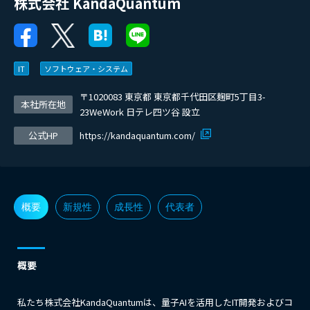
株式会社 KandaQuantum
IT
ソフトウェア・システム
〒1020083 東京都 東京都千代田区麹町5丁目3-
本社所在地
23WeWork 日テレ四ツ谷 設立
公式HP
https://kandaquantum.com/
概要
新規性
成長性
代表者
概要
私たち株式会社KandaQuantumは、量子AIを活用したIT開発およびコ