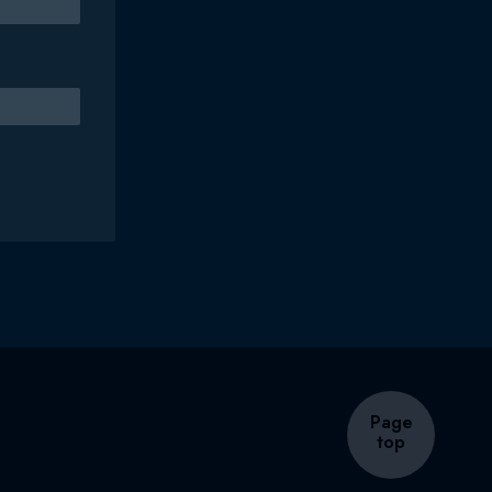
Page
top