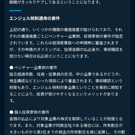
戦略がきっちりケアしてあるということになります。
エンジェル税制適用の要件
上記の通り、いくつかの種類の優遇措置が設けられており、それ
ぞれの優遇措置ごとにベンチャー企業側、投資家側の要件が設定
されています。これらは経済産業局への申請時に審査されます
が、その申請のタイミングは、投資金額の払込後か、事前確認を
受けたい場合は払込前ということになります。
● ベンチャー企業側の要件
設立経過年数、役員・従業員の状況、中小企業であるかどうか、
株主構成などといった項目により審査されます。事前確認という
制度もあり、エンジェル税制対象企業ということを事前に周知す
ることにより、投資が受けやすくなるというメリットがありま
す。
● 個人投資家側の要件
金銭の払込により対象企業の株式を取得していることが前提とな
ります。また、対象企業が同族会社である場合には、所有割合が
大きいものから第3位までの株主の所有割合を順に加算し、その割