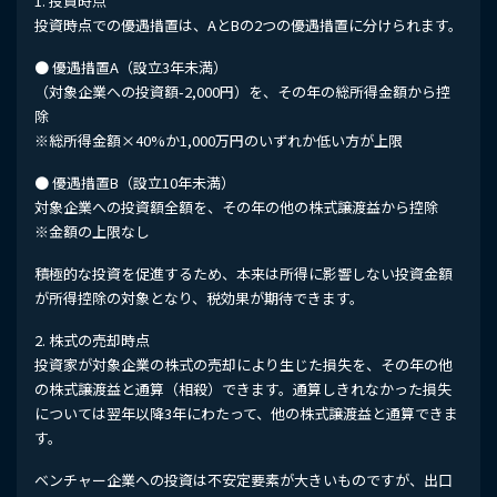
1. 投資時点
投資時点での優遇措置は、AとBの2つの優遇措置に分けられます。
● 優遇措置A（設立3年未満）
（対象企業への投資額-2,000円）を、その年の総所得金額から控
除
※総所得金額×40%か1,000万円のいずれか低い方が上限
● 優遇措置B（設立10年未満）
対象企業への投資額全額を、その年の他の株式譲渡益から控除
※金額の上限なし
積極的な投資を促進するため、本来は所得に影響しない投資金額
が所得控除の対象となり、税効果が期待できます。
2. 株式の売却時点
投資家が対象企業の株式の売却により生じた損失を、その年の他
の株式譲渡益と通算（相殺）できます。通算しきれなかった損失
については翌年以降3年にわたって、他の株式譲渡益と通算できま
す。
ベンチャー企業への投資は不安定要素が大きいものですが、出口